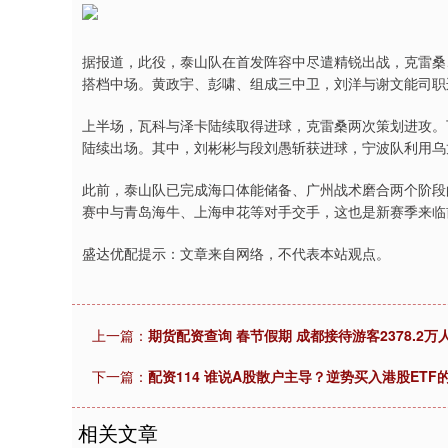
据报道，此役，泰山队在首发阵容中尽遣精锐出战，克雷桑
搭档中场。黄政宇、彭啸、组成三中卫，刘洋与谢文能司职
上半场，瓦科与泽卡陆续取得进球，克雷桑两次策划进攻。
陆续出场。其中，刘彬彬与段刘愚斩获进球，宁波队利用乌龙
此前，泰山队已完成海口体能储备、广州战术磨合两个阶段
赛中与青岛海牛、上海申花等对手交手，这也是新赛季来临
盛达优配提示：文章来自网络，不代表本站观点。
上一篇：
期货配资查询 春节假期 成都接待游客2378.2万
下一篇：
配资114 谁说A股散户主导？逆势买入港股ETF
相关文章