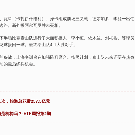
、瓦科（卡扎伊什维利）、泽卡组成前场三叉戟，德尔加多、李源一出任
边路。新外援阿尔瓦罗并未亮相。
下半场比赛泰山队进行了大面积换人，李小恒、依木兰、刘彬彬、等球员
球扳回一球。最终泰山队4-1大胜对手。
的备战，上海冬训旨在加强阵容磨合。按照计划，泰山队未来还要在热身
前的最后练兵机会。
人次，旅游总花费257.5亿元
的是机构吗？-ETF周报第2期