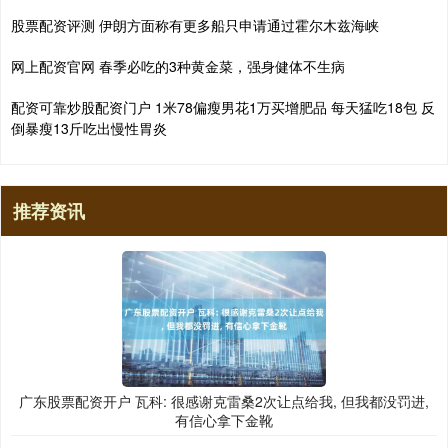
股票配资评测 伊朗方面称有更多船只申请通过霍尔木兹海峡
网上配资官网 春季必吃的3种黄金菜，强身健体不生病
配资可靠炒股配资门户 1米78偏瘦男花1万买增肥品 每天猛吃18包 反
倒暴瘦13斤吃出慢性胃炎
推荐资讯
广东股票配资开户 瓦科: 很感谢克雷桑2次让点给我, 但我都没罚进,
有信心拿下金靴