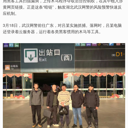
用黑客工具扫描漏洞，上传木马程序夺取后台控制权，在其中植入涉
黄网页链接。正是这条“暗链”，触发湖北武汉网警的风险预警快速反
应机制。
3月18日，武汉网警前往广东，对吕某实施抓捕。落网时，吕某电脑
还登录着云服务器，运行着各类黑客惯用的木马等工具。