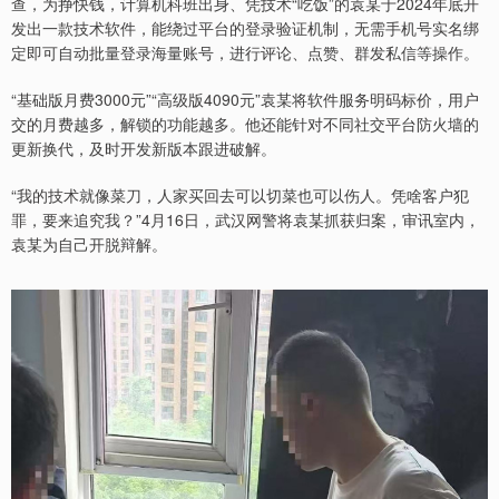
查，为挣快钱，计算机科班出身、凭技术“吃饭”的袁某于2024年底开
发出一款技术软件，能绕过平台的登录验证机制，无需手机号实名绑
定即可自动批量登录海量账号，进行评论、点赞、群发私信等操作。
“基础版月费3000元”“高级版4090元”袁某将软件服务明码标价，用户
交的月费越多，解锁的功能越多。他还能针对不同社交平台防火墙的
更新换代，及时开发新版本跟进破解。
“我的技术就像菜刀，人家买回去可以切菜也可以伤人。凭啥客户犯
罪，要来追究我？”4月16日，武汉网警将袁某抓获归案，审讯室内，
袁某为自己开脱辩解。