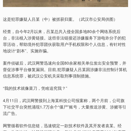
这是犯罪嫌疑人吕某（中）被抓获归案。（武汉市公安局供图）
经查，自今年2月以来，吕某总共入侵全国多地80余个网络系统后
台，非法植入涉黄链接。这些非法链接还涉嫌服务下游电诈分子的犯
罪活动，帮助境外犯罪团伙获取用户手机权限和个人信息，有针对性
地设计“剧本”、实施诈骗。
案件侦破后，武汉网警迅速向全国80余家相关单位发出安全预警，并
督促涉事平台修复漏洞。目前,犯罪嫌疑人吕某因涉嫌非法控制计算机
信息系统罪，被武汉公安机关采取刑事强制措施。
“我的技术就像菜刀，凭啥追究我？”
4月11日，武汉网警接到上海某科技公司报案称，两个月前，公司旗
下社交平台突然涌现1.7万余个“僵尸”账号，大量推送涉黄、涉赌等引
流广告。
网警循着软件信息链，迅速锁定一款技术软件及其开发者袁某。经