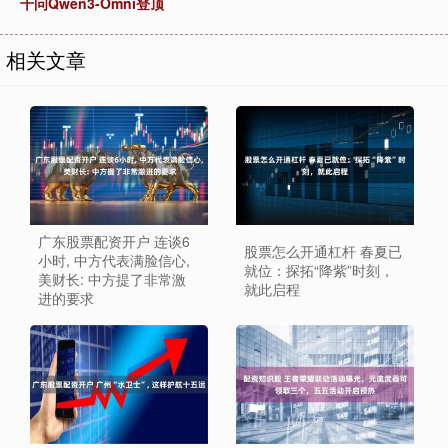
千问Qwen3-Omni登顶
相关文章
广东股票配资开户 连谈6
股票怎么开通杠杆 春夏已
小时, 中方代表满脸信心,
就位：探拓“降紫”时刻，
美财长: 中方提了非常激
就此启程
进的要求